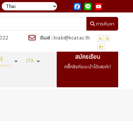
รัชญาวิทยาลัย "งานเด่น เรียนดี มีวินัย ใฝ่คุณธรรม"
วิทยาลัยกำลังเ
Facebook
Line
YouTube
การค้นหา
022
อีเมล์ :
krabi@kcat.ac.th
A-
A
A+
สมัครเรียน
ู้
ITA
Library
คลื๊กลิงค์แนะนำได้เลยค่ะ!