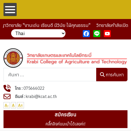
าวิทยาลัย "งานเด่น เรียนดี มีวินัย ใฝ่คุณธรรม"
วิทยาลัยกำลังเปิดร
Facebook
Line
YouTube
การค้นหา
การค้นหา
โทร :
075666022
อีเมล์ :
krabi@kcat.ac.th
A-
A
A+
สมัครเรียน
คลื๊กลิงค์แนะนำได้เลยค่ะ!