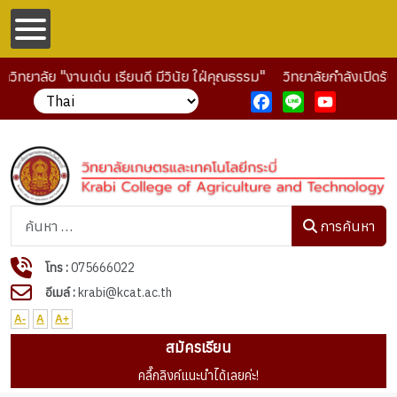
วิทยาลัย "งานเด่น เรียนดี มีวินัย ใฝ่คุณธรรม"
วิทยาลัยกำลังเปิดรั
Facebook
Line
YouTube
การค้นหา
การค้นหา
โทร :
075666022
อีเมล์ :
krabi@kcat.ac.th
A-
A
A+
สมัครเรียน
คลื๊กลิงค์แนะนำได้เลยค่ะ!