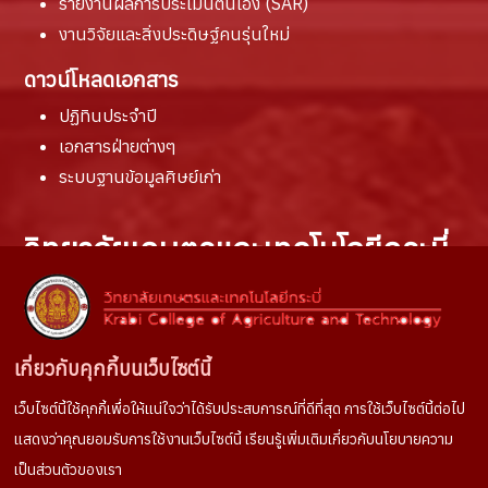
รายงานผล
การประเมินตนเอง (SAR)
งานวิจัยและสิ่งประดิษฐ์คนรุ่นใหม่
ดาวน์โหลดเอกสาร
ปฏิทินประจำปี
เอกสารฝ่ายต่างๆ
ระบบฐานข้อมูลศิษย์เก่า
วิทยาลัยเกษตรและเทคโนโลยีกระบี่
สถานที่ติดต่อ :
100 หมู่ที่ 6 ตำบลห้วยยูง
อำเภอเหนือคลอง จังหวัดกระบี่
เกี่ยวกับคุกกี้บนเว็บไซต์นี้
81130
เว็บไซต์นี้ใช้คุกกี้เพื่อให้แน่ใจว่าได้รับประสบการณ์ที่ดีที่สุด การใช้เว็บไซต์นี้ต่อไป
ช่องทางการติดต่อ :
แสดงว่าคุณยอมรับการใช้งานเว็บไซต์นี้ เรียนรู้เพิ่มเติมเกี่ยวกับนโยบายความ
Tel. 075666022
เป็นส่วนตัวของเรา
Facebook
: งานประชาสัมพันธ์วษท.กระบี่