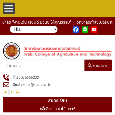
าลัย "งานเด่น เรียนดี มีวินัย ใฝ่คุณธรรม"
วิทยาลัยกำลังเปิดรับสมั
Facebook
Line
YouTube
การค้นหา
การค้นหา
โทร :
075666022
อีเมล์ :
krabi@kcat.ac.th
A-
A
A+
สมัครเรียน
คลื๊กลิงค์แนะนำได้เลยค่ะ!