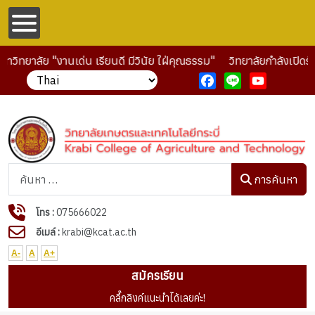
าวิทยาลัย "งานเด่น เรียนดี มีวินัย ใฝ่คุณธรรม"
วิทยาลัยกำลังเปิดร
Facebook
Line
YouTube
การค้นหา
การค้นหา
โทร :
075666022
อีเมล์ :
krabi@kcat.ac.th
A-
A
A+
สมัครเรียน
คลื๊กลิงค์แนะนำได้เลยค่ะ!