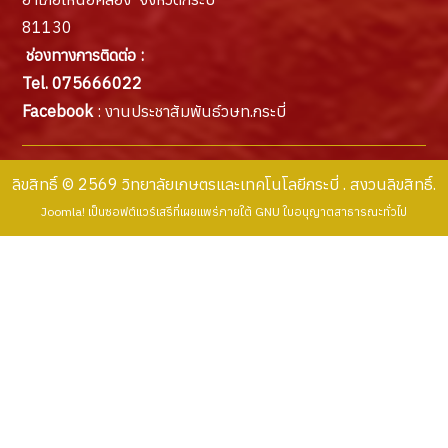
81130
ช่องทางการติดต่อ :
Tel. 075666022
Facebook
: งานประชาสัมพันธ์วษท.กระบี่
ลิขสิทธิ์ © 2569 วิทยาลัยเกษตรและเทคโนโลยีกระบี่ . สงวนลิขสิทธิ์.
Joomla!
เป็นซอฟต์แวร์เสรีที่เผยแพร่ภายใต้
GNU ใบอนุญาตสาธารณะทั่วไป