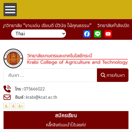
ญาวิทยาลัย "งานเด่น เรียนดี มีวินัย ใฝ่คุณธรรม"
วิทยาลัยกำลังเปิดร
Facebook
Line
YouTube
การค้นหา
การค้นหา
โทร :
075666022
อีเมล์ :
krabi@kcat.ac.th
A-
A
A+
สมัครเรียน
คลื๊กลิงค์แนะนำได้เลยค่ะ!