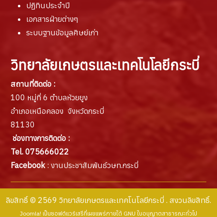
ปฏิทินประจำปี
เอกสารฝ่ายต่างๆ
ระบบฐานข้อมูลศิษย์เก่า
วิทยาลัยเกษตรและเทคโนโลยีกระบี่
สถานที่ติดต่อ :
100 หมู่ที่ 6 ตำบลห้วยยูง
อำเภอเหนือคลอง จังหวัดกระบี่
81130
ช่องทางการติดต่อ :
Tel. 075666022
Facebook
: งานประชาสัมพันธ์วษท.กระบี่
ลิขสิทธิ์ © 2569 วิทยาลัยเกษตรและเทคโนโลยีกระบี่ . สงวนลิขสิทธิ์.
Joomla!
เป็นซอฟต์แวร์เสรีที่เผยแพร่ภายใต้
GNU ใบอนุญาตสาธารณะทั่วไป