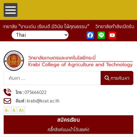
ยาลัย "งานเด่น เรียนดี มีวินัย ใฝ่คุณธรรม"
วิทยาลัยกำลังเปิดรับสม
Facebook
Line
YouTube
การค้นหา
การค้นหา
โทร :
075666022
อีเมล์ :
krabi@kcat.ac.th
A-
A
A+
สมัครเรียน
คลื๊กลิงค์แนะนำได้เลยค่ะ!