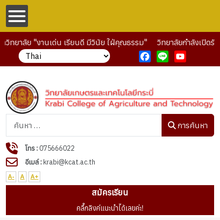
ิทยาลัย "งานเด่น เรียนดี มีวินัย ใฝ่คุณธรรม"
วิทยาลัยกำลังเปิดรับ
Facebook
Line
YouTube
การค้นหา
การค้นหา
โทร :
075666022
อีเมล์ :
krabi@kcat.ac.th
A-
A
A+
สมัครเรียน
คลื๊กลิงค์แนะนำได้เลยค่ะ!