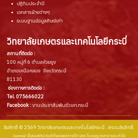
ปฏิทินประจำปี
เอกสารฝ่ายต่างๆ
ระบบฐานข้อมูลศิษย์เก่า
วิทยาลัยเกษตรและเทคโนโลยีกระบี่
สถานที่ติดต่อ :
100 หมู่ที่ 6 ตำบลห้วยยูง
อำเภอเหนือคลอง จังหวัดกระบี่
81130
ช่องทางการติดต่อ :
Tel. 075666022
Facebook
: งานประชาสัมพันธ์วษท.กระบี่
ลิขสิทธิ์ © 2569 วิทยาลัยเกษตรและเทคโนโลยีกระบี่ . สงวนลิขสิทธิ์.
Joomla!
เป็นซอฟต์แวร์เสรีที่เผยแพร่ภายใต้
GNU ใบอนุญาตสาธารณะทั่วไป