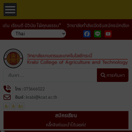
รียนดี มีวินัย ใฝ่คุณธรรม"
วิทยาลัยกำลังเปิดรับสมัครนักเรียน นัก
Facebook
Line
YouTube
การค้นหา
การค้นหา
โทร :
075666022
อีเมล์ :
krabi@kcat.ac.th
A-
A
A+
สมัครเรียน
คลื๊กลิงค์แนะนำได้เลยค่ะ!