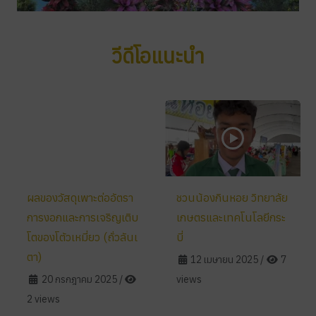
วีดีโอแนะนำ
ผลของวัสดุเพาะต่ออัตรา
ชวนน้องกินหอย วิทยาลัย
การงอกและการเจริญเติบ
เกษตรและเทคโนโลยีกระ
โตของโต้วเหมี่ยว (ถั่วลันเ
บี่
ตา)
12 เมษายน 2025
/
7
20 กรกฎาคม 2025
/
views
2 views