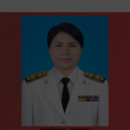
นางประนอม อาจหาญ