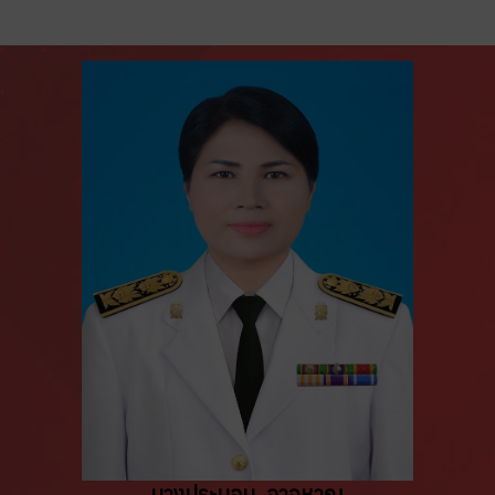
นางประนอม อาจหาญ