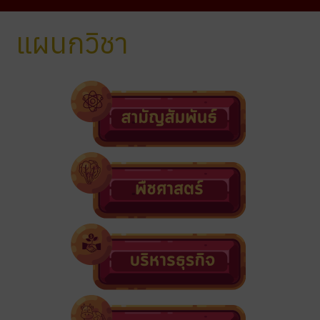
แผนกวิชา