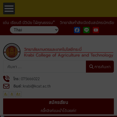
 เรียนดี มีวินัย ใฝ่คุณธรรม"
วิทยาลัยกำลังเปิดรับสมัครนักเรียน น
Facebook
Line
YouTube
การค้นหา
การค้นหา
โทร :
075666022
อีเมล์ :
krabi@kcat.ac.th
A-
A
A+
สมัครเรียน
คลื๊กลิงค์แนะนำได้เลยค่ะ!