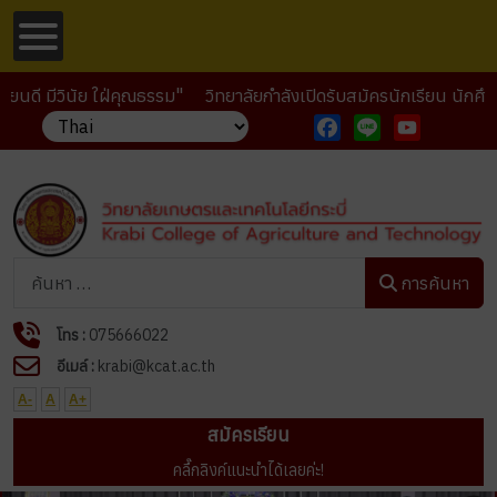
 มีวินัย ใฝ่คุณธรรม"
วิทยาลัยกำลังเปิดรับสมัครนักเรียน นักศึกษาใ
Facebook
Line
YouTube
การค้นหา
การค้นหา
โทร :
075666022
อีเมล์ :
krabi@kcat.ac.th
A-
A
A+
สมัครเรียน
คลื๊กลิงค์แนะนำได้เลยค่ะ!