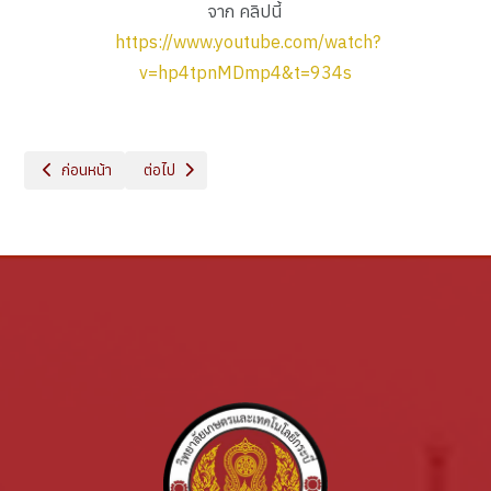
จาก คลิปนี้
https://www.youtube.com/watch?
v=hp4tpnMDmp4&t=934s
เนื้อหาก่อนหน้า: ข้อมูลบุคลากร
เนื้อหาถัดไป: ติดต่อเรา
ก่อนหน้า
ต่อไป