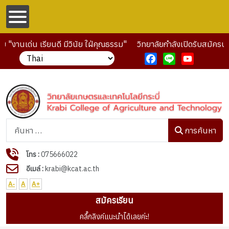
นเด่น เรียนดี มีวินัย ใฝ่คุณธรรม"
วิทยาลัยกำลังเปิดรับสมัครนักเร
Facebook
Line
YouTube
การค้นหา
การค้นหา
โทร :
075666022
อีเมล์ :
krabi@kcat.ac.th
A-
A
A+
สมัครเรียน
คลื๊กลิงค์แนะนำได้เลยค่ะ!