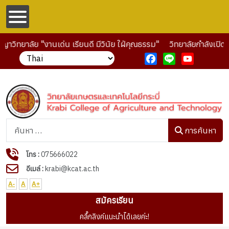
ญาวิทยาลัย "งานเด่น เรียนดี มีวินัย ใฝ่คุณธรรม"
วิทยาลัยกำลังเปิด
Facebook
Line
YouTube
การค้นหา
การค้นหา
โทร :
075666022
อีเมล์ :
krabi@kcat.ac.th
A-
A
A+
สมัครเรียน
คลื๊กลิงค์แนะนำได้เลยค่ะ!