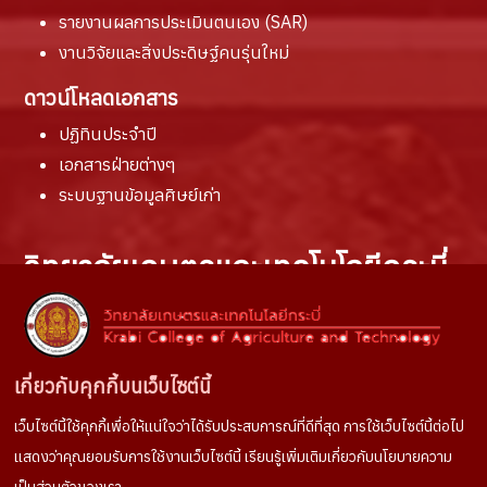
รายงานผล
การประเมินตนเอง (SAR)
งานวิจัยและสิ่งประดิษฐ์คนรุ่นใหม่
ดาวน์โหลดเอกสาร
ปฏิทินประจำปี
เอกสารฝ่ายต่างๆ
ระบบฐานข้อมูลศิษย์เก่า
วิทยาลัยเกษตรและเทคโนโลยีกระบี่
สถานที่ติดต่อ :
100 หมู่ที่ 6 ตำบลห้วยยูง
อำเภอเหนือคลอง จังหวัดกระบี่
เกี่ยวกับคุกกี้บนเว็บไซต์นี้
81130
เว็บไซต์นี้ใช้คุกกี้เพื่อให้แน่ใจว่าได้รับประสบการณ์ที่ดีที่สุด การใช้เว็บไซต์นี้ต่อไป
ช่องทางการติดต่อ :
แสดงว่าคุณยอมรับการใช้งานเว็บไซต์นี้ เรียนรู้เพิ่มเติมเกี่ยวกับนโยบายความ
Tel. 075666022