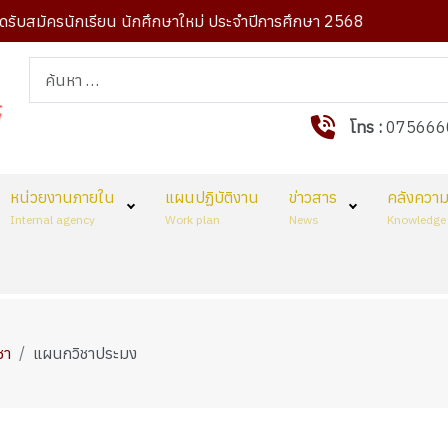
รับสมัครนักเรียน นักศึกษาใหม่ ประจำปีการศึกษา 2568
การค้นหา
โทร :
075666
หน่วยงานภายใน
แผนปฏิบัติงาน
ข่าวสาร
คลังความร
Internal agency
Work plan
News
Knowledge 
ชา
แผนกวิชาประมง