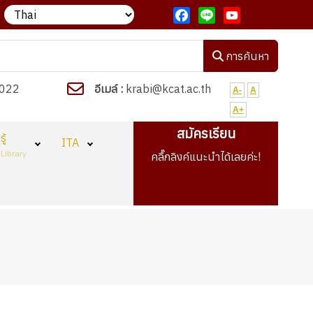
ปรัชญาวิทยาลัย "งานเด่น เรียนดี มีวินัย ใฝ่คุณธรรม"
วิทยาลัยกำล
Facebook
Line
YouTube
การค้นหา
022
อีเมล์ :
krabi@kcat.ac.th
A-
A
A+
สมัครเรียน
ู้
ITA
Library
คลื๊กลิงค์แนะนำได้เลยค่ะ!