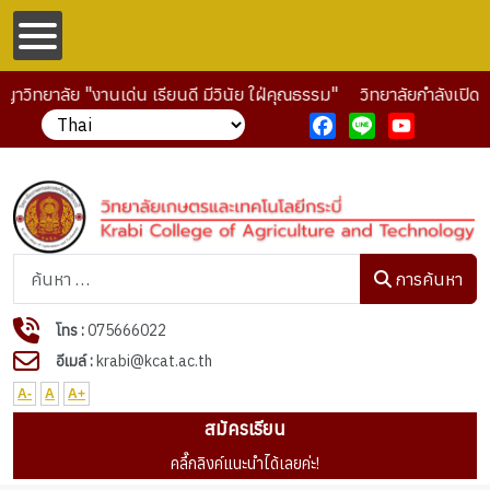
าวิทยาลัย "งานเด่น เรียนดี มีวินัย ใฝ่คุณธรรม"
วิทยาลัยกำลังเปิดร
Facebook
Line
YouTube
การค้นหา
การค้นหา
โทร :
075666022
อีเมล์ :
krabi@kcat.ac.th
A-
A
A+
สมัครเรียน
คลื๊กลิงค์แนะนำได้เลยค่ะ!