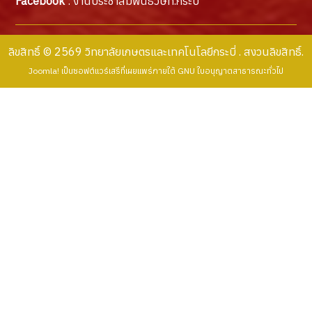
Facebook
: งานประชาสัมพันธ์วษท.กระบี่
ลิขสิทธิ์ © 2569 วิทยาลัยเกษตรและเทคโนโลยีกระบี่ . สงวนลิขสิทธิ์.
Joomla!
เป็นซอฟต์แวร์เสรีที่เผยแพร่ภายใต้
GNU ใบอนุญาตสาธารณะทั่วไป