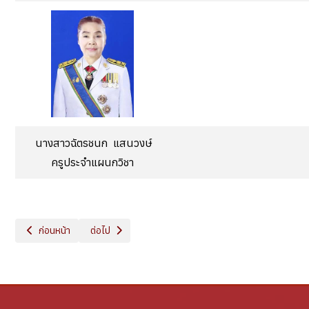
นางสาวฉัตรชนก แสนวงษ์
ครูประจำแผนกวิชา
เนื้อหาก่อนหน้า: แผนกวิชาบริหารธุรกิจ
เนื้อหาถัดไป: แผนกวิชาพืชศาสตร์
ก่อนหน้า
ต่อไป