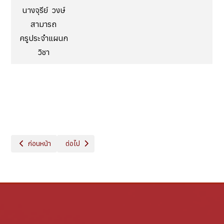
นางจุรีย์ วงษ์
สามารถ
ครูประจำแผนก
วิชา
เนื้อหาก่อนหน้า: แผนกวิชาประมง
เนื้อหาถัดไป: แผนกวิชาบริหารธุรกิจ
ก่อนหน้า
ต่อไป