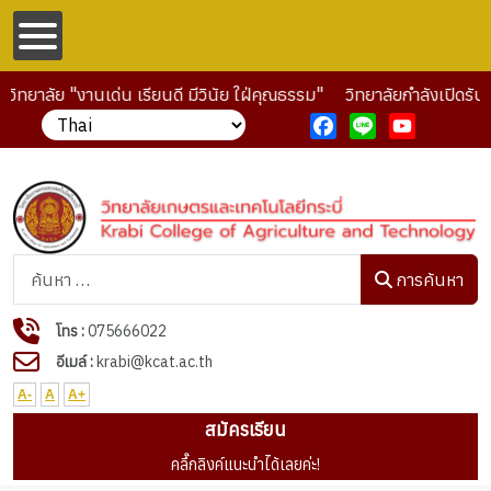
ิทยาลัย "งานเด่น เรียนดี มีวินัย ใฝ่คุณธรรม"
วิทยาลัยกำลังเปิดรับ
Facebook
Line
YouTube
การค้นหา
การค้นหา
โทร :
075666022
อีเมล์ :
krabi@kcat.ac.th
A-
A
A+
สมัครเรียน
คลื๊กลิงค์แนะนำได้เลยค่ะ!