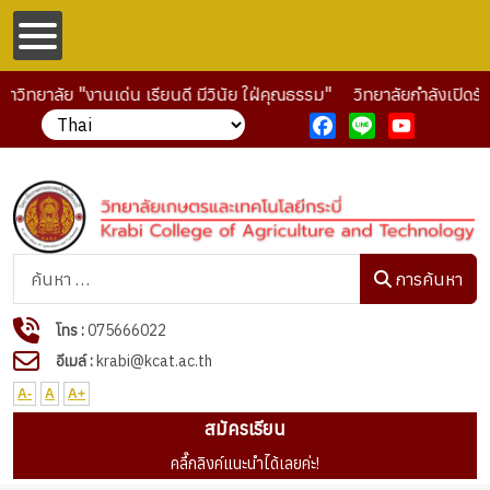
ิทยาลัย "งานเด่น เรียนดี มีวินัย ใฝ่คุณธรรม"
วิทยาลัยกำลังเปิดรับ
Facebook
Line
YouTube
การค้นหา
การค้นหา
โทร :
075666022
อีเมล์ :
krabi@kcat.ac.th
A-
A
A+
สมัครเรียน
คลื๊กลิงค์แนะนำได้เลยค่ะ!