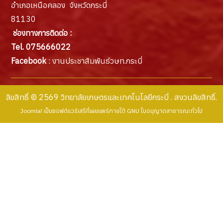
อำเภอเหนือคลอง จังหวัดกระบี่
81130
ช่องทางการติดต่อ :
Tel. 075666022
Facebook
: งานประชาสัมพันธ์วษท.กระบี่
ลิขสิทธิ์ © 2569 วิทยาลัยเกษตรและเทคโนโลยีกระบี่ . สงวนลิขสิทธิ์.
Joomla!
เป็นซอฟต์แวร์เสรีที่เผยแพร่ภายใต้
GNU ใบอนุญาตสาธารณะทั่วไป